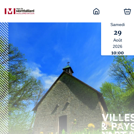
Samedi
29
Août
2026
10:00