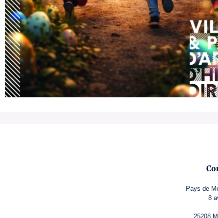
Co
Pays de Mo
8 a
25208 