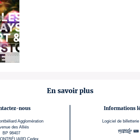
En savoir plus
ntactez-nous
Informations l
ntbéliard Agglomération
Logiciel de billetterie
venue des Alliés
BP 98407
MONTBÉLIARD Cedex