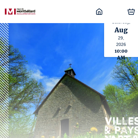
Saturday,
Aug
29,
2026
10:00
AM