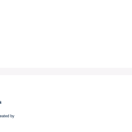
s
eated by