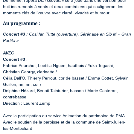
De même, l’opéra 
Don Giovanni
 sera joué dans une version pour 
huit instruments à vents et deux comédiens qui souligneront les 
moments clés de l’œuvre avec clarté, vivacité et humour.
Au programme :
Concert #3 :
Cosi fan Tutte (ouverture), Sérénade en Sib M « Gran 
Partita »
AVEC
Concert #3
 :

Fabrice Pourchot, Loetitia Nguen, hautbois / Yuka Togashi, 
Christian Georgy, clarinette /

Célia Dall’O, Thierry Perrout, cor de basset / Emma Cottet, Sylvain 
Guillon, nn, nn, cor /

Delphine Hézard, Benoit Tainturier, basson / Marie Casteran, 
contrebasse

Direction : Laurent Zemp

Avec la participation du service Animation du patrimoine de PMA

Avec le soutien de la paroisse et de la commune de Saint-Julien-
lès-Montbéliard