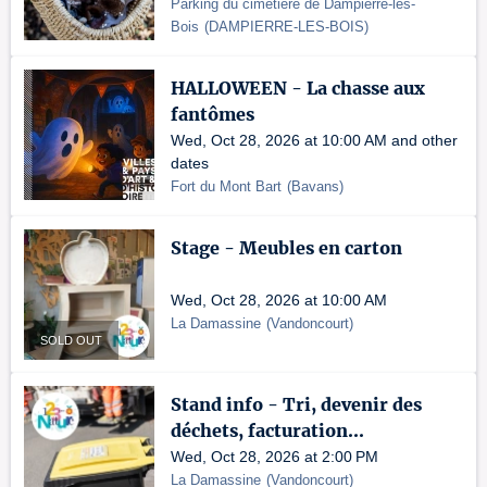
Parking du cimetière de Dampierre-les-
Bois
(
DAMPIERRE-LES-BOIS
)
HALLOWEEN - La chasse aux
fantômes
Wed, Oct 28, 2026 at 10:00 AM and other
dates
Fort du Mont Bart
(
Bavans
)
Stage - Meubles en carton
Wed, Oct 28, 2026 at 10:00 AM
La Damassine
(
Vandoncourt
)
SOLD OUT
Stand info - Tri, devenir des
déchets, facturation...
Wed, Oct 28, 2026 at 2:00 PM
La Damassine
(
Vandoncourt
)