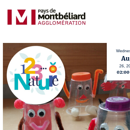
Wednes
Au
26,
2
02:0