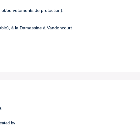
et/ou vêtements de protection).

iable), à la Damassine à Vandoncourt
s
eated by