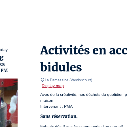
Activités en ac
day,
g
bidules
026
0 PM
La Damassine
(
Vandoncourt
)
Display map
Avec de la créativité, nos déchets du quotidien 
maison ! 

Intervenant : PMA
Sans réservation.
Enfants dès 3 ans (accompagnés d'un parent).